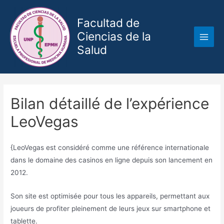
Skip
to
Facultad de
content
Ciencias de la
Main
Salud
Men
Bilan détaillé de l’expérience
LeoVegas
{LeoVegas est considéré comme une référence internationale
dans le domaine des casinos en ligne depuis son lancement en
2012.
Son site est optimisée pour tous les appareils, permettant aux
joueurs de profiter pleinement de leurs jeux sur smartphone et
tablette.