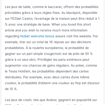
Les jeux de table, comme le baccarat, offrent des probabilités
prévisibles grâce à leurs règles fixes. Au blackjack, disponible
sur FEZbet Casino, l’avantage de la maison peut être réduit à 1
% avec une stratégie de base. When you loved this short
article and you wish to receive much more information
regarding
fezbet welcome bonus
assure visit the website. Par
exemple, tirer sur un total de 16 repose sur des décisions
probabilistes. À la roulette européenne, la probabilité de
gagner sur un pari simple (rouge/noir) est de près de 50 %
grâce à un seul zéro. Privilégier les paris extérieurs peut
augmenter vos chances de gains réguliers. Au poker, comme
le Texas Hold’em, les probabilités dépendent des cartes
distribuées. Par exemple, avec deux cartes d’une même
couleur, la probabilité d’obtenir une couleur au flop est d’autour
de 10 %.
Les jeux de crash, tels que Aviator, gagnent en popularité sur