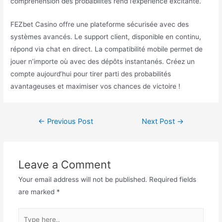
compréhension des probabilités rend l’expérience excitante.
FEZbet Casino offre une plateforme sécurisée avec des
systèmes avancés. Le support client, disponible en continu,
répond via chat en direct. La compatibilité mobile permet de
jouer n’importe où avec des dépôts instantanés. Créez un
compte aujourd’hui pour tirer parti des probabilités
avantageuses et maximiser vos chances de victoire !
Post
←
Previous Post
Next Post
→
navigation
Leave a Comment
Your email address will not be published.
Required fields
are marked
*
Type