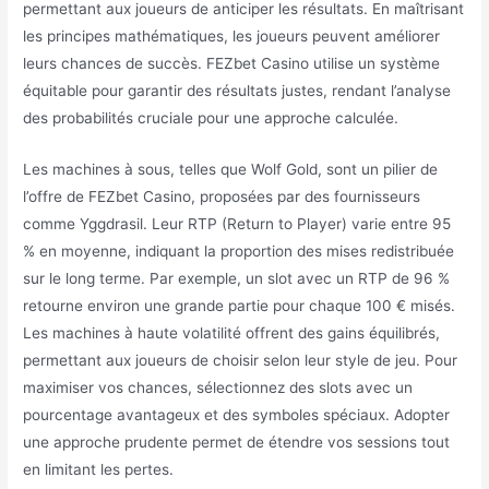
permettant aux joueurs de anticiper les résultats. En maîtrisant
les principes mathématiques, les joueurs peuvent améliorer
leurs chances de succès. FEZbet Casino utilise un système
équitable pour garantir des résultats justes, rendant l’analyse
des probabilités cruciale pour une approche calculée.
Les machines à sous, telles que Wolf Gold, sont un pilier de
l’offre de FEZbet Casino, proposées par des fournisseurs
comme Yggdrasil. Leur RTP (Return to Player) varie entre 95
% en moyenne, indiquant la proportion des mises redistribuée
sur le long terme. Par exemple, un slot avec un RTP de 96 %
retourne environ une grande partie pour chaque 100 € misés.
Les machines à haute volatilité offrent des gains équilibrés,
permettant aux joueurs de choisir selon leur style de jeu. Pour
maximiser vos chances, sélectionnez des slots avec un
pourcentage avantageux et des symboles spéciaux. Adopter
une approche prudente permet de étendre vos sessions tout
en limitant les pertes.