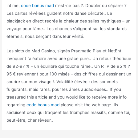
intime,
code bonus mad
n’est-ce pas ?. Doubler ou séparer ?
Les cartes révélées guident notre danse délicate.. Le
blackjack en direct recrée la chaleur des salles mythiques – un
voyage pour l’âme.. Les chances s’alignent sur les standards
éternels, nous berçant dans leur vérité..
Les slots de Mad Casino, signés Pragmatic Play et NetEnt,
invoquent l’aléatoire avec une grâce pure.. Un retour théorique
de 92-97 % – un équilibre qui touche l’âme.. Un RTP de 95 % ?
95 € reviennent pour 100 misés – des chiffres qui dessinent un
sourire sur mon visage !. Volatilité élevée : des sommets
fulgurants, mais rares, pour les âmes audacieuses.. If you
treasured this article and you would like to receive more info
regarding
code bonus mad
please visit the web page. Ils
séduisent ceux qui traquent les triomphes massifs, comme toi,
peut-être, cher rêveur..