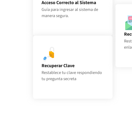
Acceso Correcto al Sistema
Guía para ingresar al sistema de
Acceso Correcto al Sistema
manera segura.
Rec
Rest
enla
Recuperar Clave
Restablece tu clave respondiendo
Recuperar Clave
tu pregunta secreta