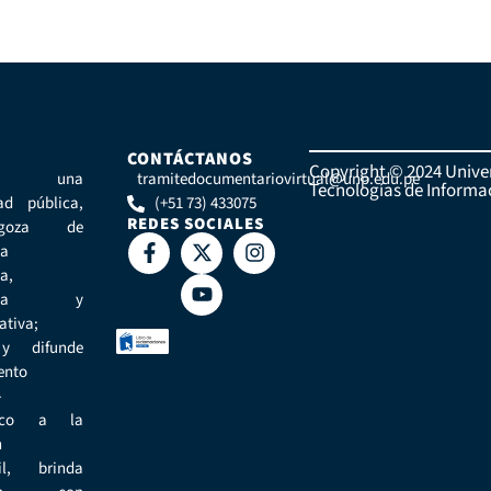
CONTÁCTANOS
Copyright © 2024 Univer
os una
tramitedocumentariovirtual@unp.edu.pe
Tecnologías de Informa
dad pública,
(+51 73) 433075
REDES SOCIALES
goza de
ía
a,
ómica y
ativa;
y difunde
ento
-
gico a la
n
til, brinda