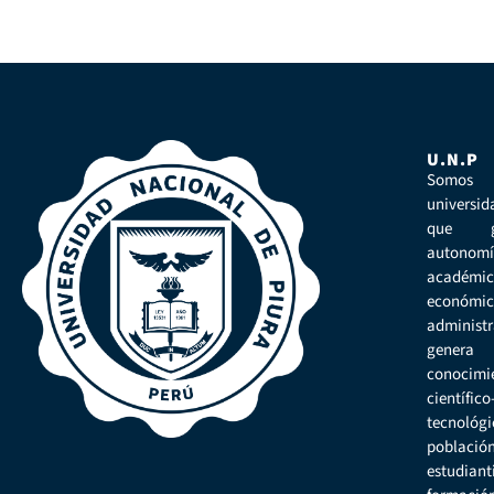
U.N.P
Som
universi
que 
autonom
académic
econ
administr
genera 
conocimi
científico
tecnoló
població
estudian